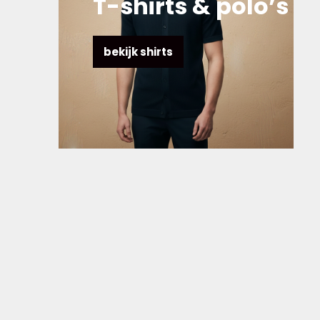
T-shirts & polo’s
bekijk shirts