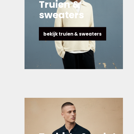
Truien &
sweaters
bekijk truien & sweaters