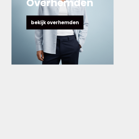
Overhemden
bekijk overhemden