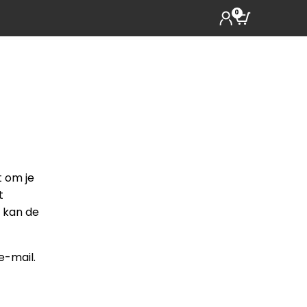
0
t om je
t
 kan de
e-mail.