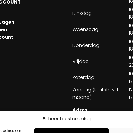
1
ACCOUNT
1
Dinsdag
1
wagen
1
Woensdag
nen
1
ccount
1
Donderdag
1
1
Vrijdag
2
1
Zaterdag
1
Zondag (laatste vd
1
maand)
1
Adres
Beheer toestemming
Steenweg 50
5707 CH Helmond
s cookies om