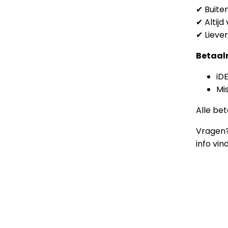
✔ Buite
✔ Altij
✔ Liever
Betaal
iD
Mi
Alle be
Vragen?
info vi