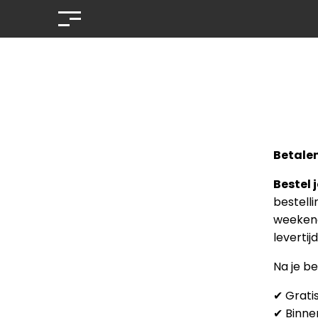
Betale
Bestel 
bestelli
weekend
levertijd
Na je be
✔ Grati
✔ Binne