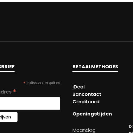
BRIEF
BETAALMETHODES
*
indicates required
iDeal
*
adres
Bancontact
Creditcard
Openingstijden
1
Maandag