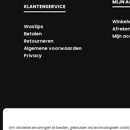
MIJN 
KLANTENSERVICE
Winkel
Wastips
Afreke
Betalen
Mijn a
Retourneren
Algemene voorwaarden
Privacy
Om de beste ervaringen te bieden, gebruiken wij technologieën zoal