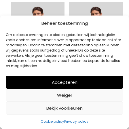
Beheer toestemming
Om de beste ervaringen te bieden, gebruiken wij technologieën
zoals cookies om informatie over je apparaat op te slaan en/of te
raadplegen. Door in te stemmen met deze technologieën kunnen
wij gegevens zoals surfgedrag of unieke ID's op deze site
verwerken. Als je geen toestemming geeft of uw toestemming
intrekt, kan dit een nadelige invloed hebben op bepaalde functies
en mogelijkheden.
Accepteren
OVERSHIRT NN.07 BRUIN
OVERSHIRT NN.07 NAVY
Weiger
Oorspronkelijke
Huidige
Oorspronkelijke
Huidige
€
229,00
€
160,30
€
229,00
€
160,30
prijs
prijs
prijs
prijs
Bekijk product
Bekijk product
Bekijk voorkeuren
was:
is:
was:
is:
€229,00.
€160,30.
€229,00.
€160,30.
Cookie policy
Privacy policy