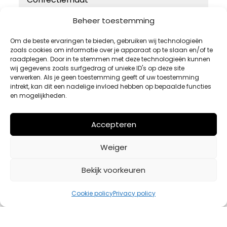
46
Beheer toestemming
48
Om de beste ervaringen te bieden, gebruiken wij technologieën
zoals cookies om informatie over je apparaat op te slaan en/of te
50
raadplegen. Door in te stemmen met deze technologieën kunnen
52
wij gegevens zoals surfgedrag of unieke ID's op deze site
verwerken. Als je geen toestemming geeft of uw toestemming
54
intrekt, kan dit een nadelige invloed hebben op bepaalde functies
en mogelijkheden.
Accepteren
Weiger
Bekijk voorkeuren
Cookie policy
Privacy policy