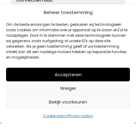
46
Beheer toestemming
48
Om de beste ervaringen te bieden, gebruiken wij technologieën
zoals cookies om informatie over je apparaat op te slaan en/of te
50
raadplegen. Door in te stemmen met deze technologieën kunnen
52
wij gegevens zoals surfgedrag of unieke ID's op deze site
verwerken. Als je geen toestemming geeft of uw toestemming
54
intrekt, kan dit een nadelige invloed hebben op bepaalde functies
en mogelijkheden.
Accepteren
Weiger
Bekijk voorkeuren
Cookie policy
Privacy policy