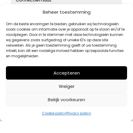
46
Beheer toestemming
48
Om de beste ervaringen te bieden, gebruiken wij technologieën
zoals cookies om informatie over je apparaat op te slaan en/of te
50
raadplegen. Door in te stemmen met deze technologieën kunnen
52
wij gegevens zoals surfgedrag of unieke ID's op deze site
verwerken. Als je geen toestemming geeft of uw toestemming
54
intrekt, kan dit een nadelige invloed hebben op bepaalde functies
en mogelijkheden.
Accepteren
Weiger
Bekijk voorkeuren
Cookie policy
Privacy policy