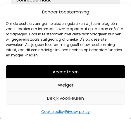
46
Beheer toestemming
48
Om de beste ervaringen te bieden, gebruiken wij technologieën
zoals cookies om informatie over je apparaat op te slaan en/of te
50
raadplegen. Door in te stemmen met deze technologieën kunnen
52
wij gegevens zoals surfgedrag of unieke ID's op deze site
verwerken. Als je geen toestemming geeft of uw toestemming
54
intrekt, kan dit een nadelige invloed hebben op bepaalde functies
en mogelijkheden.
Accepteren
Weiger
Bekijk voorkeuren
Cookie policy
Privacy policy