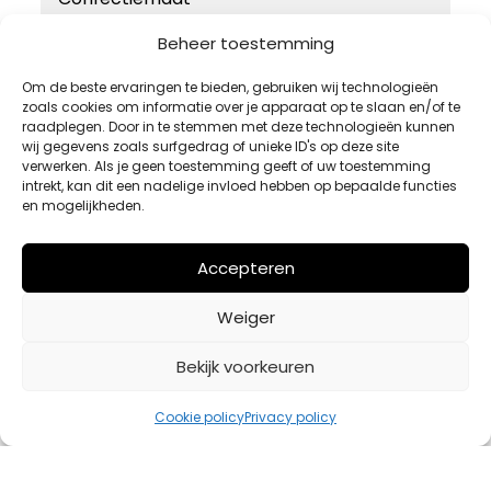
46
Beheer toestemming
48
Om de beste ervaringen te bieden, gebruiken wij technologieën
zoals cookies om informatie over je apparaat op te slaan en/of te
50
raadplegen. Door in te stemmen met deze technologieën kunnen
52
wij gegevens zoals surfgedrag of unieke ID's op deze site
verwerken. Als je geen toestemming geeft of uw toestemming
54
intrekt, kan dit een nadelige invloed hebben op bepaalde functies
en mogelijkheden.
Accepteren
Weiger
Bekijk voorkeuren
Cookie policy
Privacy policy