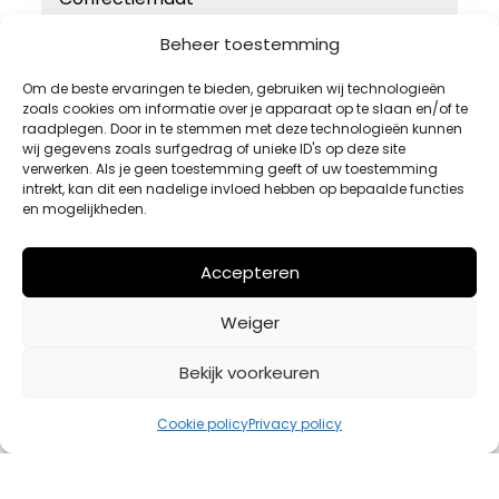
46
Beheer toestemming
48
Om de beste ervaringen te bieden, gebruiken wij technologieën
zoals cookies om informatie over je apparaat op te slaan en/of te
50
raadplegen. Door in te stemmen met deze technologieën kunnen
52
wij gegevens zoals surfgedrag of unieke ID's op deze site
verwerken. Als je geen toestemming geeft of uw toestemming
54
intrekt, kan dit een nadelige invloed hebben op bepaalde functies
en mogelijkheden.
Accepteren
Weiger
Bekijk voorkeuren
Cookie policy
Privacy policy