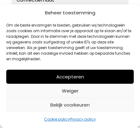
46
Beheer toestemming
48
Om de beste ervaringen te bieden, gebruiken wij technologieën
zoals cookies om informatie over je apparaat op te slaan en/of te
50
raadplegen. Door in te stemmen met deze technologieën kunnen
52
wij gegevens zoals surfgedrag of unieke ID's op deze site
verwerken. Als je geen toestemming geeft of uw toestemming
54
intrekt, kan dit een nadelige invloed hebben op bepaalde functies
en mogelijkheden.
Accepteren
Weiger
Bekijk voorkeuren
Cookie policy
Privacy policy