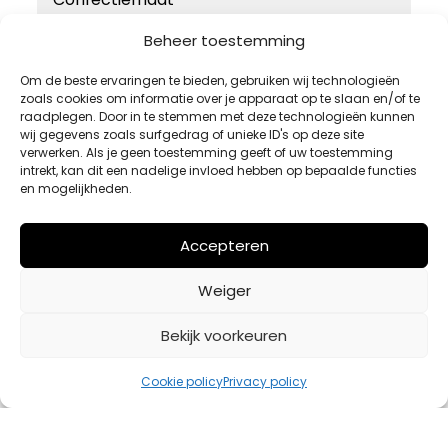
46
Beheer toestemming
48
Om de beste ervaringen te bieden, gebruiken wij technologieën
zoals cookies om informatie over je apparaat op te slaan en/of te
50
raadplegen. Door in te stemmen met deze technologieën kunnen
52
wij gegevens zoals surfgedrag of unieke ID's op deze site
verwerken. Als je geen toestemming geeft of uw toestemming
54
intrekt, kan dit een nadelige invloed hebben op bepaalde functies
en mogelijkheden.
Accepteren
Weiger
Bekijk voorkeuren
Cookie policy
Privacy policy