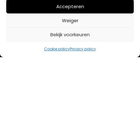
Mijn account
Accepteren
Weiger
BETAALMETHODES
Bekijk voorkeuren
iDeal
Cookie policy
Privacy policy
Bancontact
Creditcard
Openingstijden
Maandag
13:00 – 18:00
Dinsdag
10:00 – 18:00
Woensdag
10:00 – 18:00
Donderdag
10:00 – 18:00
Vrijdag
10:00 – 20:00
Zaterdag
10:00 – 17:00
Zondag (laatste vd maand)
12:00 – 17:00