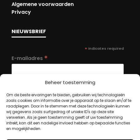
Algemene voorwaarden
Privacy
NIEUWSBRIEF
*
indicates required
*
E-mailadres
Beheer toestemming
Om de beste ervaringen te bieden, gebruiken wij technologieën
zoals cookies om informatie over je apparaat op te slaan en/of te
MIJN ACCOUNT
raadplegen. Door in te stemmen met deze technologieën kunnen
wij gegevens zoals surfgedrag of unieke ID's op deze site
verwerken. Als je geen toestemming geeft of uw toestemming
intrekt, kan dit een nadelige invloed hebben op bepaalde functies
Winkelwagen
en mogelijkheden.
Afrekenen