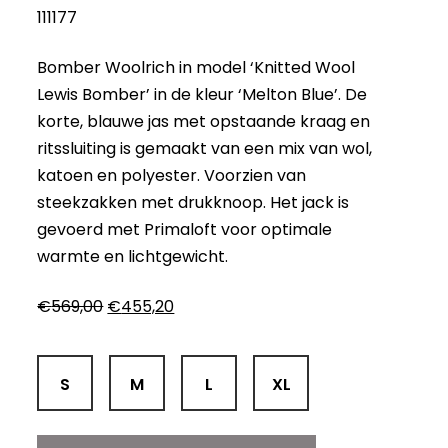
111177
Bomber Woolrich in model ‘Knitted Wool
Lewis Bomber’ in de kleur ‘Melton Blue’. De
korte, blauwe jas met opstaande kraag en
ritssluiting is gemaakt van een mix van wol,
katoen en polyester. Voorzien van
steekzakken met drukknoop. Het jack is
gevoerd met Primaloft voor optimale
warmte en lichtgewicht.
Oorspronkelijke
Huidige
€
569,00
€
455,20
prijs
prijs
was:
is:
€569,00.
€455,20.
S
M
L
XL