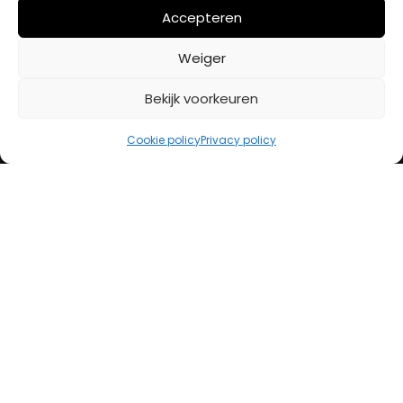
Mijn account
Accepteren
Weiger
BETAALMETHODES
Bekijk voorkeuren
iDeal
Cookie policy
Privacy policy
Bancontact
Creditcard
Openingstijden
Maandag
13:00 – 18:00
Dinsdag
10:00 – 18:00
Woensdag
10:00 – 18:00
Donderdag
10:00 – 18:00
Vrijdag
10:00 – 20:00
Zaterdag
10:00 – 17:00
Zondag (laatste vd maand)
12:00 – 17:00