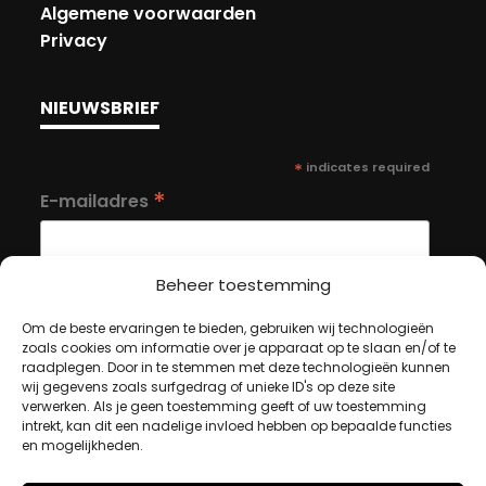
Algemene voorwaarden
Privacy
NIEUWSBRIEF
*
indicates required
*
E-mailadres
Beheer toestemming
Om de beste ervaringen te bieden, gebruiken wij technologieën
zoals cookies om informatie over je apparaat op te slaan en/of te
MIJN ACCOUNT
raadplegen. Door in te stemmen met deze technologieën kunnen
wij gegevens zoals surfgedrag of unieke ID's op deze site
verwerken. Als je geen toestemming geeft of uw toestemming
intrekt, kan dit een nadelige invloed hebben op bepaalde functies
Winkelwagen
en mogelijkheden.
Afrekenen