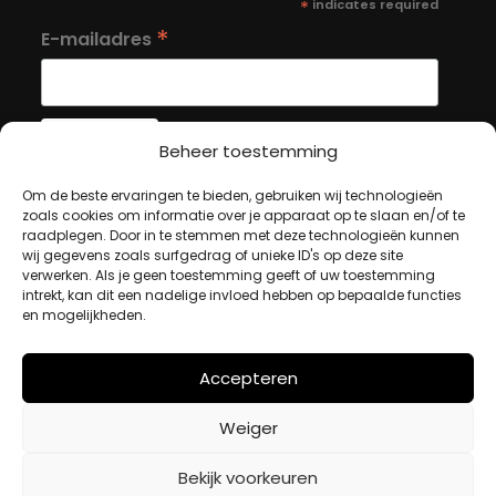
*
indicates required
*
E-mailadres
Beheer toestemming
Om de beste ervaringen te bieden, gebruiken wij technologieën
MIJN ACCOUNT
zoals cookies om informatie over je apparaat op te slaan en/of te
raadplegen. Door in te stemmen met deze technologieën kunnen
wij gegevens zoals surfgedrag of unieke ID's op deze site
Winkelwagen
verwerken. Als je geen toestemming geeft of uw toestemming
intrekt, kan dit een nadelige invloed hebben op bepaalde functies
Afrekenen
en mogelijkheden.
Mijn account
Accepteren
BETAALMETHODES
Weiger
Bekijk voorkeuren
iDeal