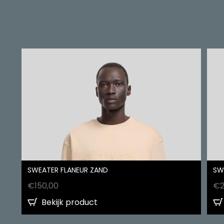
SWEATER FLANEUR ZAND
SW
€
150,00
€
Bekijk product