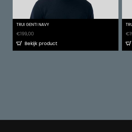
TRUI GENTI NAVY
TRU
€
199,00
€
1
Bekijk product