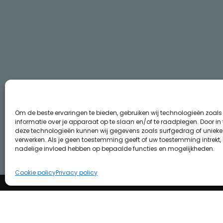
Om de beste ervaringen te bieden, gebruiken wij technologieën zoal
informatie over je apparaat op te slaan en/of te raadplegen. Door i
deze technologieën kunnen wij gegevens zoals surfgedrag of unieke I
verwerken. Als je geen toestemming geeft of uw toestemming intrekt, 
nadelige invloed hebben op bepaalde functies en mogelijkheden.
Cookie policy
Privacy policy