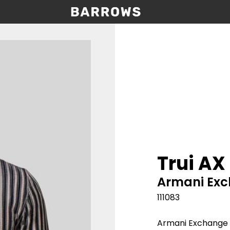
Trui AX
Armani Ex
111083
Armani Exchange s