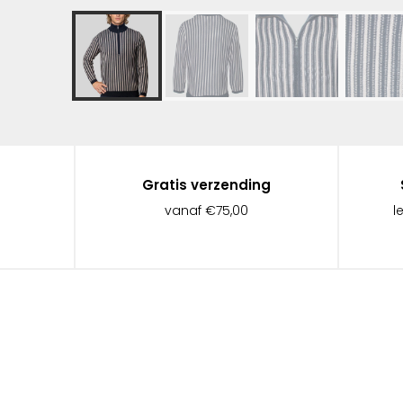
Gratis verzending
vanaf €75,00
l