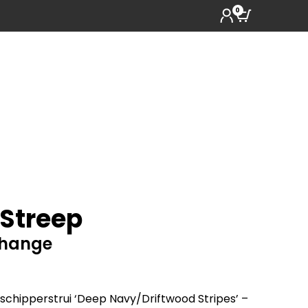
0
 Streep
change
chipperstrui ‘Deep Navy/Driftwood Stripes’ –