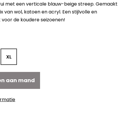
ui met een verticale blauw-beige streep. Gemaakt
 van wol, katoen en acryl. Een stijlvolle en
 voor de koudere seizoenen!
elijke
idige
ijs
32,30.
XL
en aan mand
ormatie