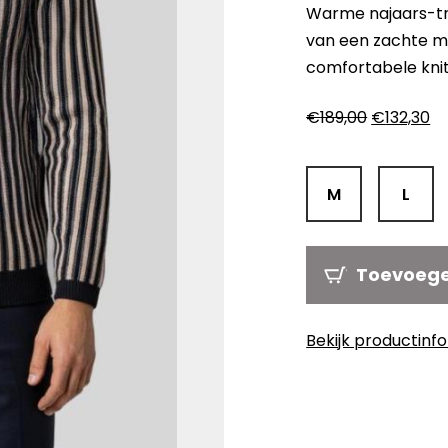
Warme najaars-tr
van een zachte mix
comfortabele knit
Oorspronk
Hu
€
189,00
€
132,30
prijs
pr
was:
is:
€189,00.
€1
M
L
Toevoeg
Bekijk productinf