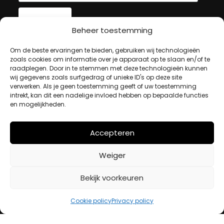
Beheer toestemming
MIJN ACCOUNT
Om de beste ervaringen te bieden, gebruiken wij technologieën
zoals cookies om informatie over je apparaat op te slaan en/of te
raadplegen. Door in te stemmen met deze technologieën kunnen
wij gegevens zoals surfgedrag of unieke ID's op deze site
Winkelwagen
verwerken. Als je geen toestemming geeft of uw toestemming
Afrekenen
intrekt, kan dit een nadelige invloed hebben op bepaalde functies
Mijn account
en mogelijkheden.
Accepteren
BETAALMETHODES
Weiger
iDeal
Bekijk voorkeuren
Bancontact
Creditcard
Cookie policy
Privacy policy
Openingstijden