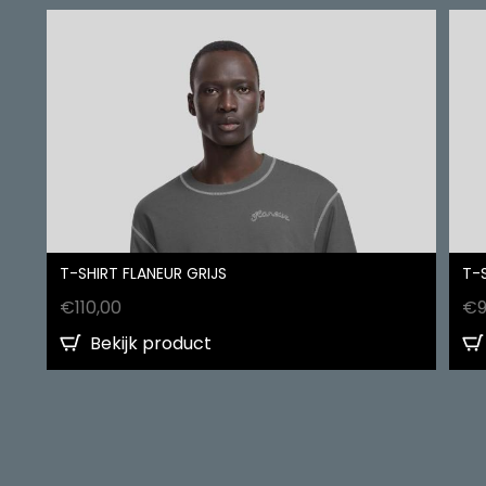
T-SHIRT FLANEUR GRIJS
T-
€
110,00
€
Bekijk product