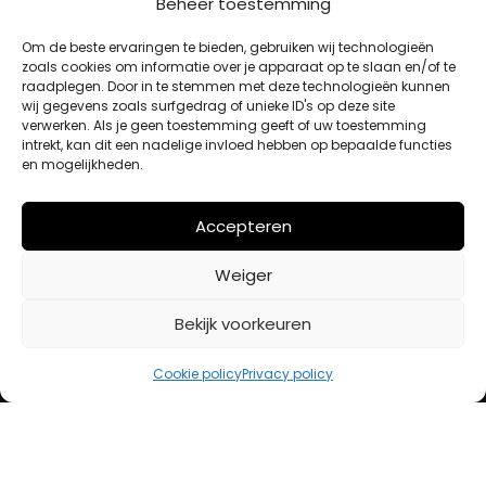
Beheer toestemming
MIJN ACCOUNT
Om de beste ervaringen te bieden, gebruiken wij technologieën
zoals cookies om informatie over je apparaat op te slaan en/of te
raadplegen. Door in te stemmen met deze technologieën kunnen
Winkelwagen
wij gegevens zoals surfgedrag of unieke ID's op deze site
Afrekenen
verwerken. Als je geen toestemming geeft of uw toestemming
intrekt, kan dit een nadelige invloed hebben op bepaalde functies
Mijn account
en mogelijkheden.
BETAALMETHODES
Accepteren
Weiger
iDeal
Bancontact
Bekijk voorkeuren
Creditcard
Cookie policy
Privacy policy
Openingstijden
Maandag
13:00 – 18:00
Dinsdag
10:00 – 18:00