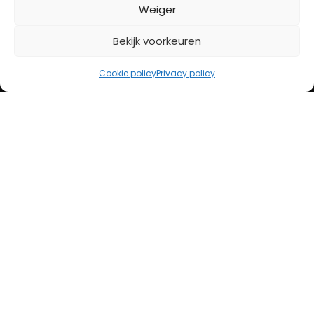
BETAALMETHODES
Weiger
Bekijk voorkeuren
iDeal
Bancontact
Cookie policy
Privacy policy
Creditcard
Openingstijden
Maandag
13:00 – 18:00
Dinsdag
10:00 – 18:00
Woensdag
10:00 – 18:00
Donderdag
10:00 – 18:00
Vrijdag
10:00 – 20:00
Zaterdag
10:00 – 17:00
Zondag (laatste vd maand)
12:00 – 17:00
Adres