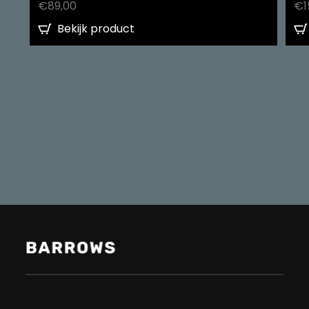
€
89,00
€
1
Bekijk product