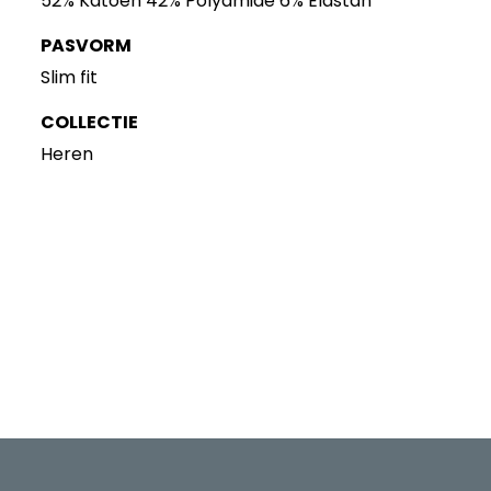
52% Katoen 42% Polyamide 6% Elastan
PASVORM
Slim fit
COLLECTIE
Heren