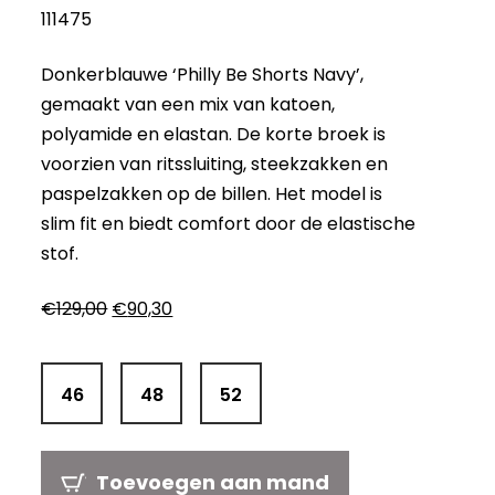
111475
Donkerblauwe ‘Philly Be Shorts Navy’,
gemaakt van een mix van katoen,
polyamide en elastan. De korte broek is
voorzien van ritssluiting, steekzakken en
paspelzakken op de billen. Het model is
slim fit en biedt comfort door de elastische
stof.
Oorspronkelijke
Huidige
€
129,00
€
90,30
prijs
prijs
was:
is:
€129,00.
€90,30.
46
48
52
Toevoegen aan mand