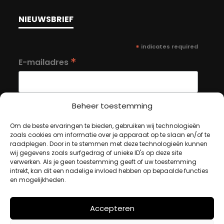
NIEUWSBRIEF
*
indicates required
*
E-mailadres
Beheer toestemming
Om de beste ervaringen te bieden, gebruiken wij technologieën
MIJN ACCOUNT
zoals cookies om informatie over je apparaat op te slaan en/of te
raadplegen. Door in te stemmen met deze technologieën kunnen
wij gegevens zoals surfgedrag of unieke ID's op deze site
verwerken. Als je geen toestemming geeft of uw toestemming
Winkelwagen
intrekt, kan dit een nadelige invloed hebben op bepaalde functies
en mogelijkheden.
Afrekenen
Mijn account
Accepteren