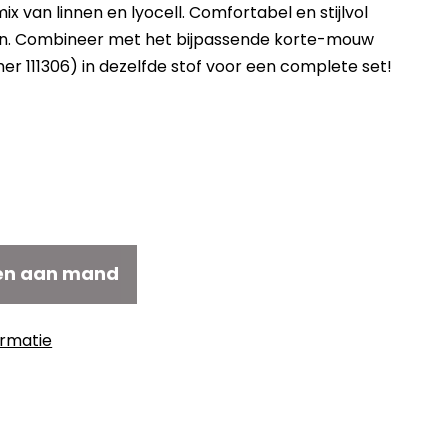
ix van linnen en lyocell. Comfortabel en stijlvol
n. Combineer met het bijpassende korte-mouw
er 111306) in dezelfde stof voor een complete set!
elijke
idige
js
4,00.
en aan mand
ormatie