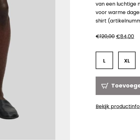
van een luchtige m
voor warme dage
shirt (artikelnumm
Oorspronk
Hu
€
120,00
€
84,00
prijs
pri
was:
is:
€120,00.
€8
L
XL
Toevoeg
Bekijk productinf