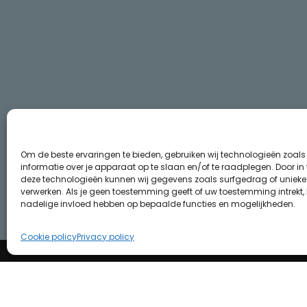
Om de beste ervaringen te bieden, gebruiken wij technologieën zoal
informatie over je apparaat op te slaan en/of te raadplegen. Door i
deze technologieën kunnen wij gegevens zoals surfgedrag of unieke I
verwerken. Als je geen toestemming geeft of uw toestemming intrekt, 
nadelige invloed hebben op bepaalde functies en mogelijkheden.
Cookie policy
Privacy policy