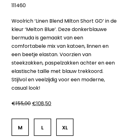
111460
Woolrich ‘Linen Blend Milton Short GD’ in de
kleur ‘Melton Blue’. Deze donkerblauwe
bermuda is gemaakt van een
comfortabele mix van katoen, linnen en
een beetje elastan. Voorzien van
steekzakken, paspelzakken achter en een
elastische taille met blauw trekkoord.
Stijlvol en veelzijdig voor een moderne,
casual look!
Oorspronkelijke
Huidige
€
155,00
€
108,50
prijs
prijs
was:
is:
€155,00.
€108,50.
M
L
XL