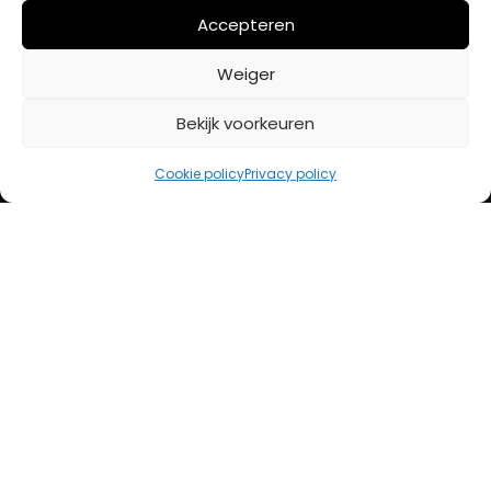
Mijn account
Accepteren
Weiger
BETAALMETHODES
Bekijk voorkeuren
iDeal
Cookie policy
Privacy policy
Bancontact
Creditcard
Openingstijden
Maandag
13:00 – 18:00
Dinsdag
10:00 – 18:00
Woensdag
10:00 – 18:00
Donderdag
10:00 – 18:00
Vrijdag
10:00 – 20:00
Zaterdag
10:00 – 17:00
Zondag (laatste vd maand)
12:00 – 17:00