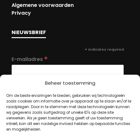
Algemene voorwaarden
Privacy
NIEUWSBRIEF
*
indicates required
*
E-mailadres
Beheer toestemming
Om de beste ervaringen te bieden, gebruiken wij technologieën
zoals cookies om informatie over je apparaat op te slaan en/of te
MIJN ACCOUNT
raadplegen. Door in te stemmen met deze technologieën kunnen
wij gegevens zoals surfgedrag of unieke ID's op deze site
verwerken. Als je geen toestemming geeft of uw toestemming
intrekt, kan dit een nadelige invloed hebben op bepaalde functies
Winkelwagen
en mogelijkheden.
Afrekenen