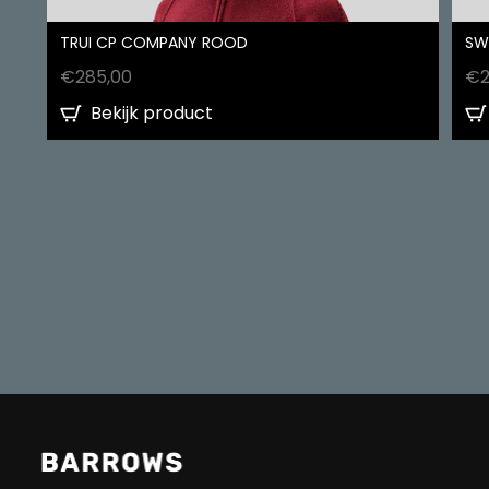
TRUI CP COMPANY ROOD
SW
€
285,00
€
Bekijk product