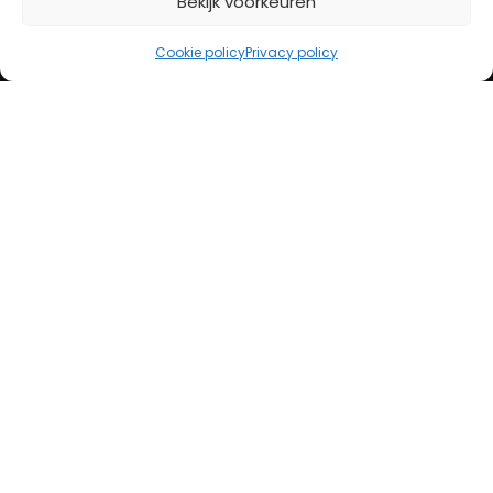
Bekijk voorkeuren
iDeal
Bancontact
Cookie policy
Privacy policy
Creditcard
Openingstijden
Maandag
13:00 – 18:00
Dinsdag
10:00 – 18:00
Woensdag
10:00 – 18:00
Donderdag
10:00 – 18:00
Vrijdag
10:00 – 20:00
Zaterdag
10:00 – 17:00
Zondag (laatste vd maand)
12:00 – 17:00
Adres
Steenweg 50
5707 CH Helmond