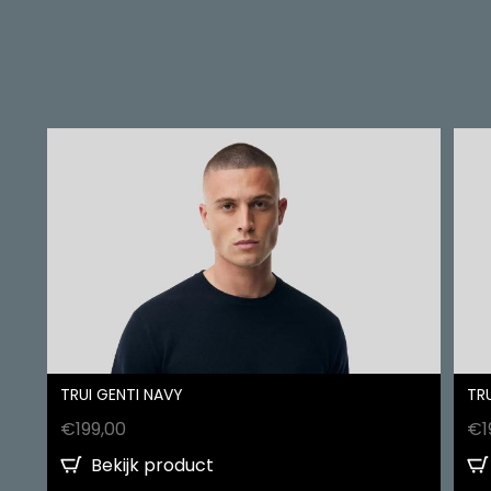
TRUI GENTI NAVY
TRU
€
199,00
€
1
Bekijk product