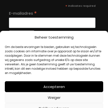
*
indicates required
*
E-mailadres
Beheer toestemming
Om de beste ervaringen te bieden, gebruiken wij technologieën
MIJN ACCOUNT
zoals cookies om informatie over je apparaat op te slaan en/of te
raadplegen. Door in te stemmen met deze technologieën kunnen
wij gegevens zoals surfgedrag of unieke ID's op deze site
verwerken. Als je geen toestemming geeft of uw toestemming
Winkelwagen
intrekt, kan dit een nadelige invloed hebben op bepaalde functies
Afrekenen
en mogelijkheden.
Mijn account
Accepteren
BETAALMETHODES
Weiger