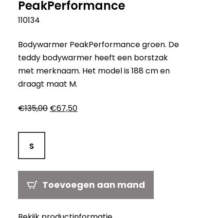
PeakPerformance
110134
Bodywarmer PeakPerformance groen. De
teddy bodywarmer heeft een borstzak
met merknaam. Het model is 188 cm en
draagt maat M.
Oorspronkelijke
Huidige
€
135,00
€
67,50
prijs
prijs
was:
is:
€135,00.
€67,50.
S
Toevoegen aan mand
Bekijk productinformatie