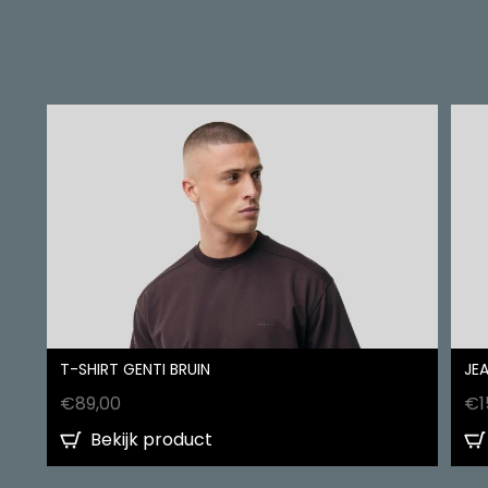
T-SHIRT GENTI BRUIN
JEA
€
89,00
€
1
Bekijk product