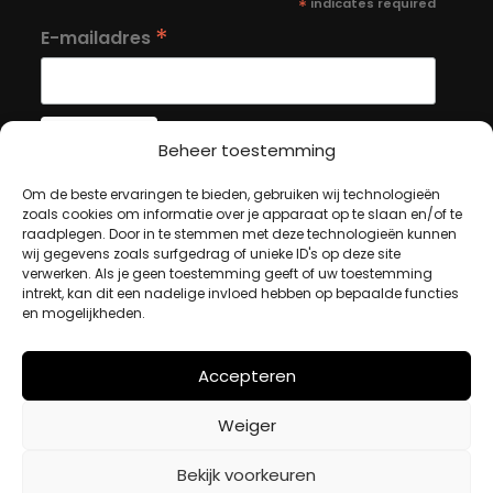
*
indicates required
*
E-mailadres
Beheer toestemming
Om de beste ervaringen te bieden, gebruiken wij technologieën
MIJN ACCOUNT
zoals cookies om informatie over je apparaat op te slaan en/of te
raadplegen. Door in te stemmen met deze technologieën kunnen
wij gegevens zoals surfgedrag of unieke ID's op deze site
Winkelwagen
verwerken. Als je geen toestemming geeft of uw toestemming
intrekt, kan dit een nadelige invloed hebben op bepaalde functies
Afrekenen
en mogelijkheden.
Mijn account
Accepteren
BETAALMETHODES
Weiger
iDeal
Bekijk voorkeuren