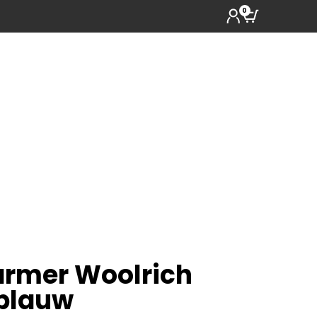
0
rmer Woolrich
blauw