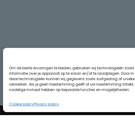
Om de beste ervaringen te bieden, gebruiken wij technologieën zoal
informatie over je apparaat op te slaan en/of te raadplegen. Door i
deze technologieën kunnen wij gegevens zoals surfgedrag of unieke I
verwerken. Als je geen toestemming geeft of uw toestemming intrekt, 
nadelige invloed hebben op bepaalde functies en mogelijkheden.
Cookie policy
Privacy policy