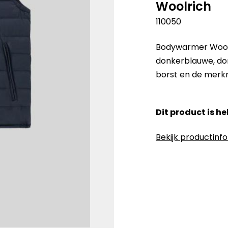
Woolrich
110050
Bodywarmer Woolri
donkerblauwe, do
borst en de merkn
Dit product is h
Bekijk productinf