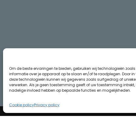
Om de beste ervaringen te bieden, gebruiken wij technologieën zoal
informatie over je apparaat op te slaan en/of te raadplegen. Door i
deze technologieën kunnen wij gegevens zoals surfgedrag of unieke I
verwerken. Als je geen toestemming geeft of uw toestemming intrekt, 
nadelige invloed hebben op bepaalde functies en mogelijkheden.
Cookie policy
Privacy policy