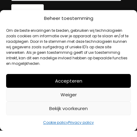
Beheer toestemming
MIJN ACCOUNT
Om de beste ervaringen te bieden, gebruiken wij technologieën
zoals cookies om informatie over je apparaat op te slaan en/of te
raadplegen. Door in te stemmen met deze technologieën kunnen
wij gegevens zoals surfgedrag of unieke ID's op deze site
Winkelwagen
verwerken. Als je geen toestemming geeft of uw toestemming
Afrekenen
intrekt, kan dit een nadelige invloed hebben op bepaalde functies
Mijn account
en mogelijkheden.
Accepteren
BETAALMETHODES
Weiger
iDeal
Bekijk voorkeuren
Bancontact
Creditcard
Cookie policy
Privacy policy
Openingstijden