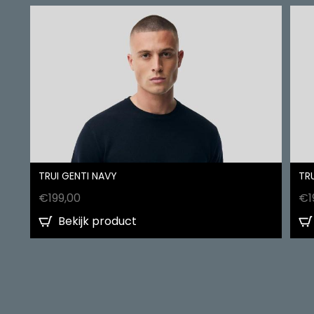
TRUI GENTI NAVY
TRU
€
199,00
€
1
Bekijk product