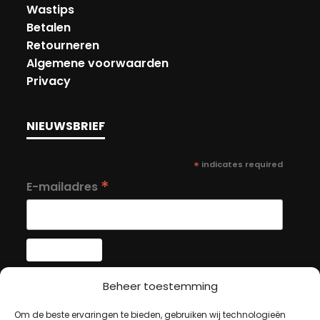
Wastips
Betalen
Retourneren
Algemene voorwaarden
Privacy
NIEUWSBRIEF
*
indicates required
*
E-mailadres
Beheer toestemming
MIJN ACCOUNT
Om de beste ervaringen te bieden, gebruiken wij technologieën