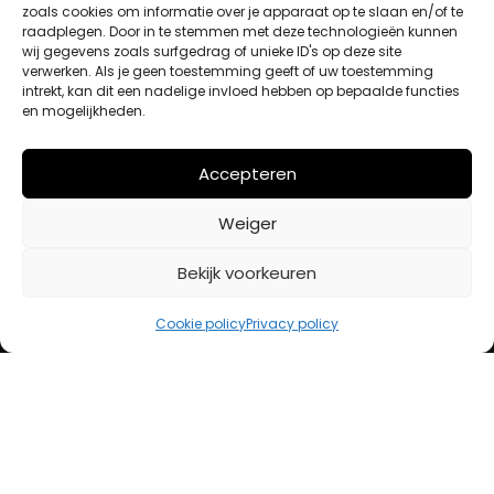
zoals cookies om informatie over je apparaat op te slaan en/of te
Winkelwagen
raadplegen. Door in te stemmen met deze technologieën kunnen
wij gegevens zoals surfgedrag of unieke ID's op deze site
Afrekenen
verwerken. Als je geen toestemming geeft of uw toestemming
Mijn account
intrekt, kan dit een nadelige invloed hebben op bepaalde functies
en mogelijkheden.
BETAALMETHODES
Accepteren
Weiger
iDeal
Bancontact
Bekijk voorkeuren
Creditcard
Cookie policy
Privacy policy
Openingstijden
Maandag
13:00 – 18:00
Dinsdag
10:00 – 18:00
Woensdag
10:00 – 18:00
Donderdag
10:00 – 18:00