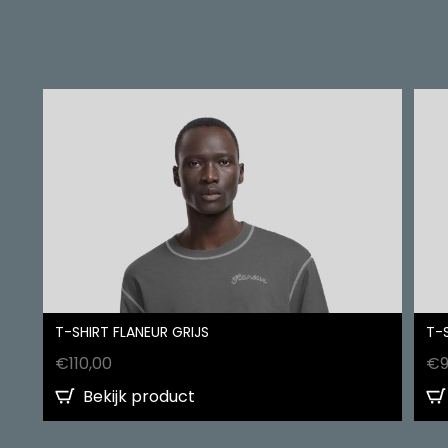
T-SHIRT FLANEUR GRIJS
T-
€
110,00
€
Bekijk product