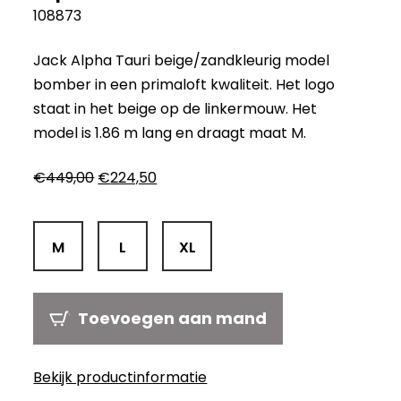
108873
Jack Alpha Tauri beige/zandkleurig model
bomber in een primaloft kwaliteit. Het logo
staat in het beige op de linkermouw. Het
model is 1.86 m lang en draagt ​​maat M.
Oorspronkelijke
Huidige
€
449,00
€
224,50
prijs
prijs
was:
is:
€449,00.
€224,50.
M
L
XL
Toevoegen aan mand
Bekijk productinformatie