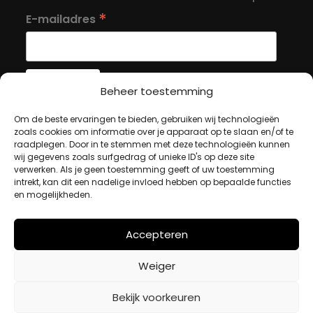
*
E-mailadres
Beheer toestemming
Om de beste ervaringen te bieden, gebruiken wij technologieën
MIJN ACCOUNT
zoals cookies om informatie over je apparaat op te slaan en/of te
raadplegen. Door in te stemmen met deze technologieën kunnen
wij gegevens zoals surfgedrag of unieke ID's op deze site
Winkelwagen
verwerken. Als je geen toestemming geeft of uw toestemming
intrekt, kan dit een nadelige invloed hebben op bepaalde functies
Afrekenen
en mogelijkheden.
Mijn account
Accepteren
BETAALMETHODES
Weiger
iDeal
Bekijk voorkeuren