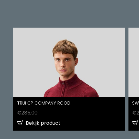
TRUI CP COMPANY ROOD
SW
€
285,00
€
Bekijk product