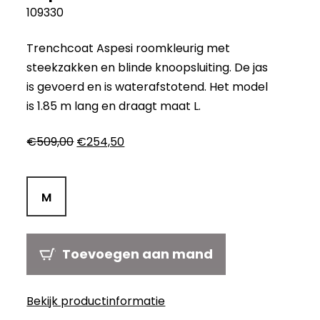
109330
Trenchcoat Aspesi roomkleurig met
steekzakken en blinde knoopsluiting. De jas
is gevoerd en is waterafstotend. Het model
is 1.85 m lang en draagt maat L.
Oorspronkelijke
Huidige
€
509,00
€
254,50
prijs
prijs
was:
is:
€509,00.
€254,50.
M
Toevoegen aan mand
Bekijk productinformatie