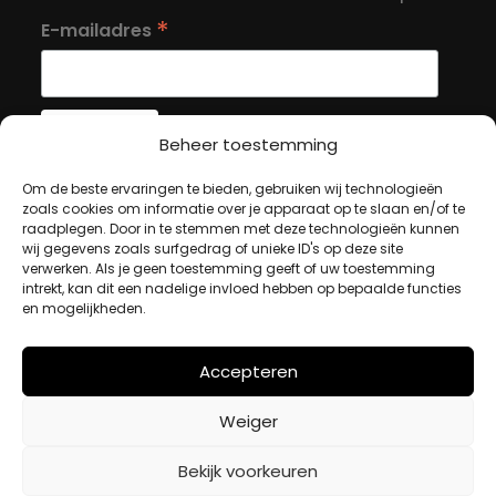
*
E-mailadres
Beheer toestemming
Om de beste ervaringen te bieden, gebruiken wij technologieën
MIJN ACCOUNT
zoals cookies om informatie over je apparaat op te slaan en/of te
raadplegen. Door in te stemmen met deze technologieën kunnen
wij gegevens zoals surfgedrag of unieke ID's op deze site
Winkelwagen
verwerken. Als je geen toestemming geeft of uw toestemming
intrekt, kan dit een nadelige invloed hebben op bepaalde functies
Afrekenen
en mogelijkheden.
Mijn account
Accepteren
BETAALMETHODES
Weiger
iDeal
Bekijk voorkeuren