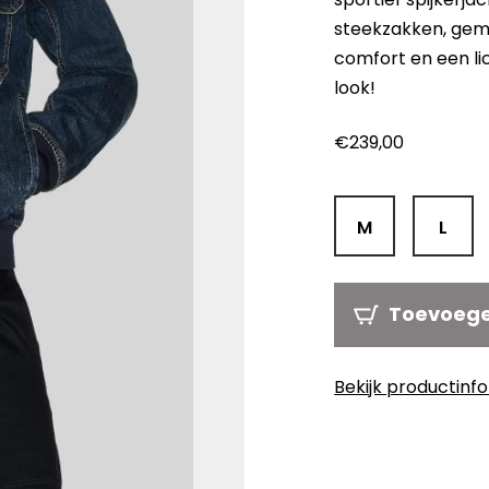
steekzakken, gem
comfort en een li
look!
€
239,00
M
L
Toevoeg
Bekijk productinf