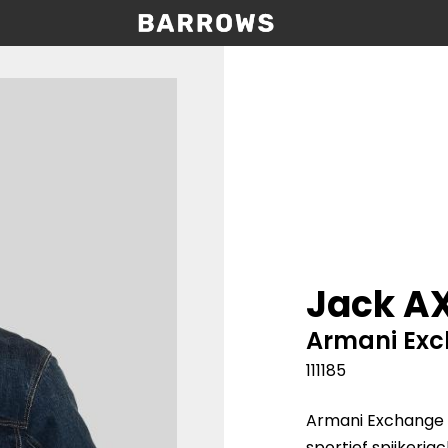
Jack A
Armani Ex
111185
Armani Exchange ‘
sportief spijkerj