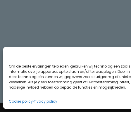
Om de beste ervaringen te bieden, gebruiken wij technologieën zoal
informatie over je apparaat op te slaan en/of te raadplegen. Door i
deze technologieën kunnen wij gegevens zoals surfgedrag of unieke I
verwerken. Als je geen toestemming geeft of uw toestemming intrekt, 
nadelige invloed hebben op bepaalde functies en mogelijkheden.
Cookie policy
Privacy policy