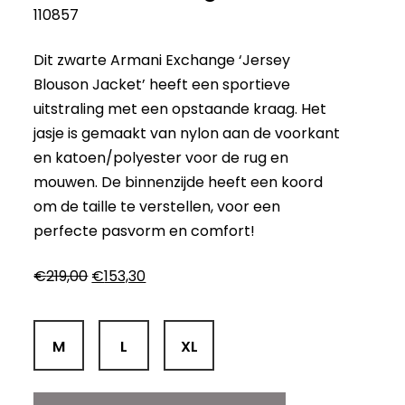
110857
Dit zwarte Armani Exchange ‘Jersey
Blouson Jacket’ heeft een sportieve
uitstraling met een opstaande kraag. Het
jasje is gemaakt van nylon aan de voorkant
en katoen/polyester voor de rug en
mouwen. De binnenzijde heeft een koord
om de taille te verstellen, voor een
perfecte pasvorm en comfort!
Oorspronkelijke
Huidige
€
219,00
€
153,30
prijs
prijs
was:
is:
€219,00.
€153,30.
M
L
XL