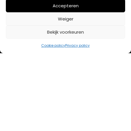
Mijn account
Accepteren
Weiger
BETAALMETHODES
Bekijk voorkeuren
iDeal
Cookie policy
Privacy policy
Bancontact
Creditcard
Openingstijden
Maandag
13:00 – 18:00
Dinsdag
10:00 – 18:00
Woensdag
10:00 – 18:00
Donderdag
10:00 – 18:00
Vrijdag
10:00 – 20:00
Zaterdag
10:00 – 17:00
Zondag (laatste vd maand)
12:00 – 17:00