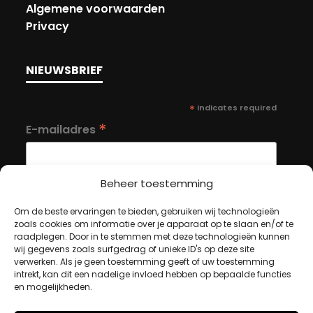
Algemene voorwaarden
Privacy
NIEUWSBRIEF
*
indicates required
*
E-mailadres
Beheer toestemming
Om de beste ervaringen te bieden, gebruiken wij technologieën
zoals cookies om informatie over je apparaat op te slaan en/of te
MIJN ACCOUNT
raadplegen. Door in te stemmen met deze technologieën kunnen
wij gegevens zoals surfgedrag of unieke ID's op deze site
verwerken. Als je geen toestemming geeft of uw toestemming
intrekt, kan dit een nadelige invloed hebben op bepaalde functies
Winkelwagen
en mogelijkheden.
Afrekenen