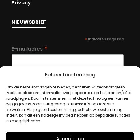
Privacy
NIEUWSBRIEF
*
indicates required
*
E-mailadres
Beheer toestemming
Om de beste ervaringen te bieden, gebruiken wij technologieën
zoals cookies om informatie over je apparaat op te slaan en/of te
MIJN ACCOUNT
raadplegen. Door in te stemmen met deze technologieën kunnen
wij gegevens zoals surfgedrag of unieke ID's op deze site
verwerken. Als je geen toestemming geeft of uw toestemming
intrekt, kan dit een nadelige invloed hebben op bepaalde functies
Winkelwagen
en mogelijkheden.
Afrekenen
Mijn account
Accepteren