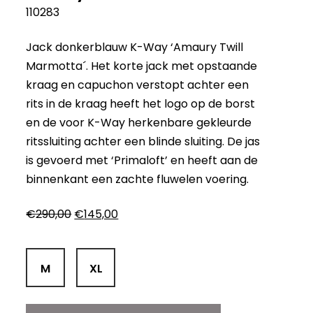
110283
Jack donkerblauw K-Way ‘Amaury Twill
Marmotta´. Het korte jack met opstaande
kraag en capuchon verstopt achter een
rits in de kraag heeft het logo op de borst
en de voor K-Way herkenbare gekleurde
ritssluiting achter een blinde sluiting. De jas
is gevoerd met ‘Primaloft’ en heeft aan de
binnenkant een zachte fluwelen voering.
Oorspronkelijke
Huidige
€
290,00
€
145,00
prijs
prijs
was:
is:
€290,00.
€145,00.
M
XL