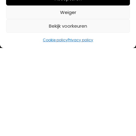
BETAALMETHODES
Weiger
Bekijk voorkeuren
iDeal
Bancontact
Cookie policy
Privacy policy
Creditcard
Openingstijden
Maandag
13:00 – 18:00
Dinsdag
10:00 – 18:00
Woensdag
10:00 – 18:00
Donderdag
10:00 – 18:00
Vrijdag
10:00 – 20:00
Zaterdag
10:00 – 17:00
Zondag (laatste vd maand)
12:00 – 17:00