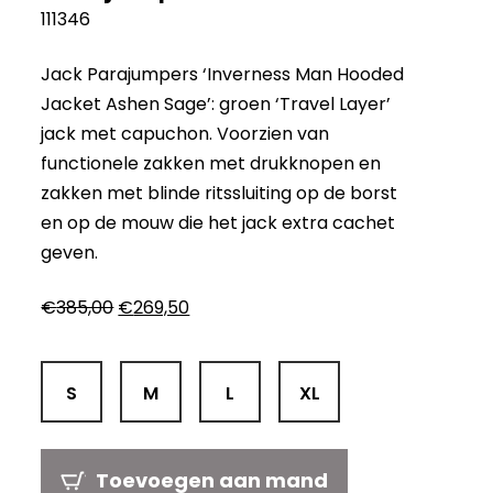
111346
Jack Parajumpers ‘Inverness Man Hooded
Jacket Ashen Sage’: groen ‘Travel Layer’
jack met capuchon. Voorzien van
functionele zakken met drukknopen en
zakken met blinde ritssluiting op de borst
en op de mouw die het jack extra cachet
geven.
Oorspronkelijke
Huidige
€
385,00
€
269,50
prijs
prijs
was:
is:
€385,00.
€269,50.
S
M
L
XL
Toevoegen aan mand