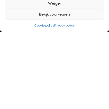
BETAALMETHODES
Weiger
Bekijk voorkeuren
iDeal
Bancontact
Cookie policy
Privacy policy
Creditcard
Openingstijden
Maandag
13:00 – 18:00
Dinsdag
10:00 – 18:00
Woensdag
10:00 – 18:00
Donderdag
10:00 – 18:00
Vrijdag
10:00 – 20:00
Zaterdag
10:00 – 17:00
Zondag (laatste vd maand)
12:00 – 17:00
Adres