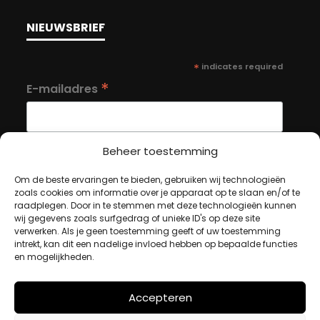
NIEUWSBRIEF
*
indicates required
*
E-mailadres
Beheer toestemming
Om de beste ervaringen te bieden, gebruiken wij technologieën
MIJN ACCOUNT
zoals cookies om informatie over je apparaat op te slaan en/of te
raadplegen. Door in te stemmen met deze technologieën kunnen
wij gegevens zoals surfgedrag of unieke ID's op deze site
verwerken. Als je geen toestemming geeft of uw toestemming
Winkelwagen
intrekt, kan dit een nadelige invloed hebben op bepaalde functies
en mogelijkheden.
Afrekenen
Mijn account
Accepteren