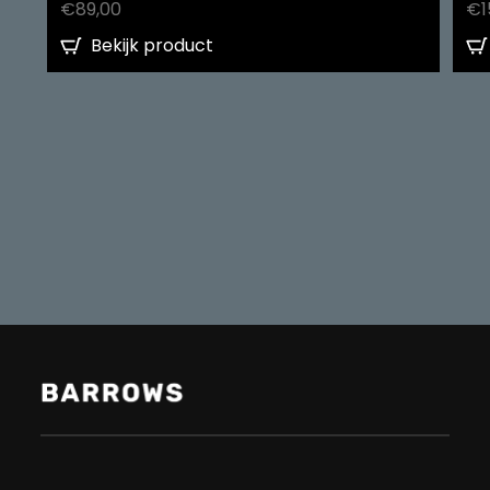
€
89,00
€
1
Bekijk product