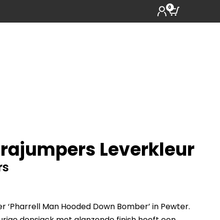
0
rajumpers Leverkleur
rs
er ‘Pharrell Man Hooded Down Bomber’ in Pewter.
eurige donsjack met glanzende finish heeft een