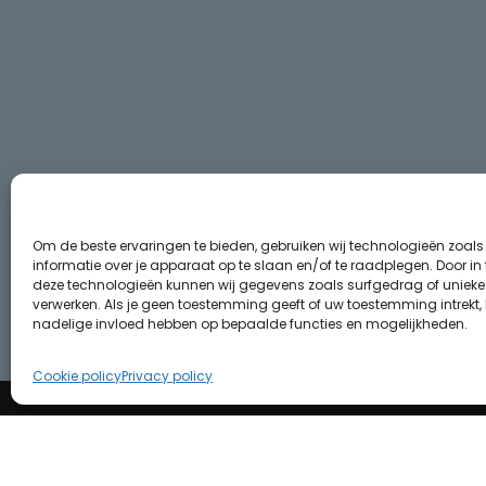
Om de beste ervaringen te bieden, gebruiken wij technologieën zoal
informatie over je apparaat op te slaan en/of te raadplegen. Door i
deze technologieën kunnen wij gegevens zoals surfgedrag of unieke I
verwerken. Als je geen toestemming geeft of uw toestemming intrekt, 
nadelige invloed hebben op bepaalde functies en mogelijkheden.
Cookie policy
Privacy policy