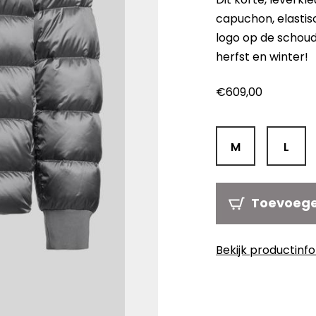
capuchon, elastis
logo op de schoude
herfst en winter!
€
609,00
M
L
Toevoeg
Bekijk productinf