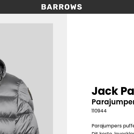
Jack Pa
Parajumpe
110944
Parajumpers puff
Dit korte, leverkl