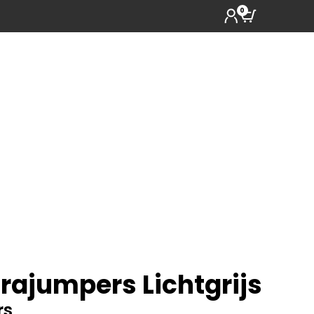
0
rajumpers Lichtgrijs
rs