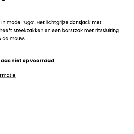
in model ‘Ugo’. Het lichtgrijze donsjack met
eeft steekzakken en een borstzak met ritssluiting
p de mouw.
elaas niet op voorraad
ormatie