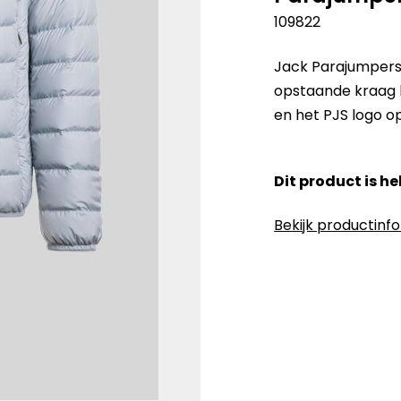
109822
Jack Parajumpers 
opstaande kraag h
en het PJS logo o
Dit product is h
Bekijk productinf