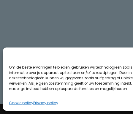
Om de beste ervaringen te bieden, gebruiken wij technologieën zoal
informatie over je apparaat op te slaan en/of te raadplegen. Door i
deze technologieën kunnen wij gegevens zoals surfgedrag of unieke I
verwerken. Als je geen toestemming geeft of uw toestemming intrekt, 
nadelige invloed hebben op bepaalde functies en mogelijkheden.
Cookie policy
Privacy policy