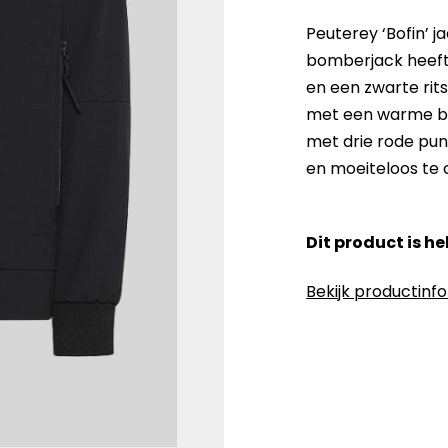
Peuterey ‘Bofin’ 
bomberjack heeft
en een zwarte rit
met een warme bi
met drie rode punt
en moeiteloos te
Dit product is h
Bekijk productinf