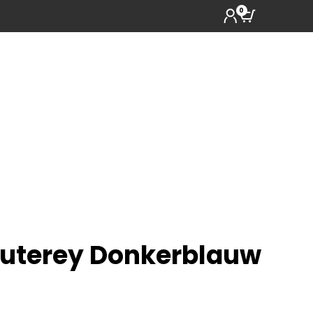
0
euterey Donkerblauw