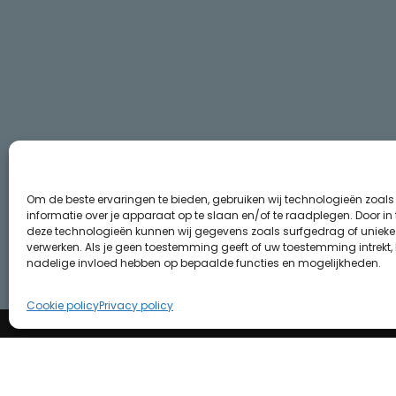
Om de beste ervaringen te bieden, gebruiken wij technologieën zoal
informatie over je apparaat op te slaan en/of te raadplegen. Door i
deze technologieën kunnen wij gegevens zoals surfgedrag of unieke I
verwerken. Als je geen toestemming geeft of uw toestemming intrekt, 
nadelige invloed hebben op bepaalde functies en mogelijkheden.
Cookie policy
Privacy policy