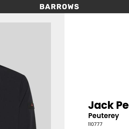
Jack P
Peuterey
110777