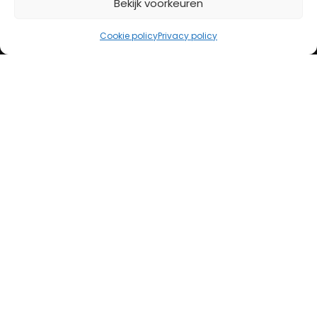
Bekijk voorkeuren
iDeal
Bancontact
Cookie policy
Privacy policy
Creditcard
Openingstijden
Maandag
13:00 – 18:00
Dinsdag
10:00 – 18:00
Woensdag
10:00 – 18:00
Donderdag
10:00 – 18:00
Vrijdag
10:00 – 20:00
Zaterdag
10:00 – 17:00
Zondag (laatste vd maand)
12:00 – 17:00
Adres
Steenweg 50
5707 CH Helmond