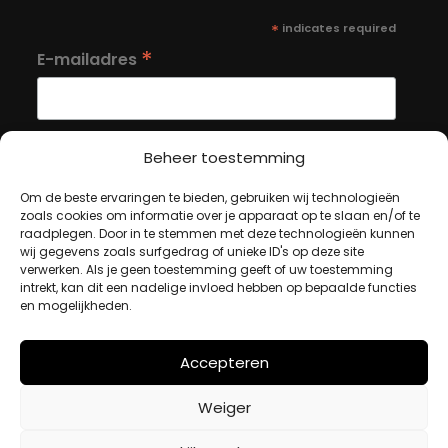
*
indicates required
*
E-mailadres
Beheer toestemming
Om de beste ervaringen te bieden, gebruiken wij technologieën
MIJN ACCOUNT
zoals cookies om informatie over je apparaat op te slaan en/of te
raadplegen. Door in te stemmen met deze technologieën kunnen
wij gegevens zoals surfgedrag of unieke ID's op deze site
verwerken. Als je geen toestemming geeft of uw toestemming
Winkelwagen
intrekt, kan dit een nadelige invloed hebben op bepaalde functies
Afrekenen
en mogelijkheden.
Mijn account
Accepteren
BETAALMETHODES
Weiger