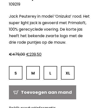
109219
Jack Peuterey in model ‘Onizuka’ rood. Het
super light jack is gevoerd met Primaloft,
100% gerecyclede voering. De korte jas
heeft het bekende zwarte logo met de
drie rode puntjes op de mouw.
Oorspronkelijke
Huidige
€
479,00
€
239,50
prijs
prijs
was:
is:
€479,00.
€239,50.
S
M
L
XL
Toevoegen aan mand