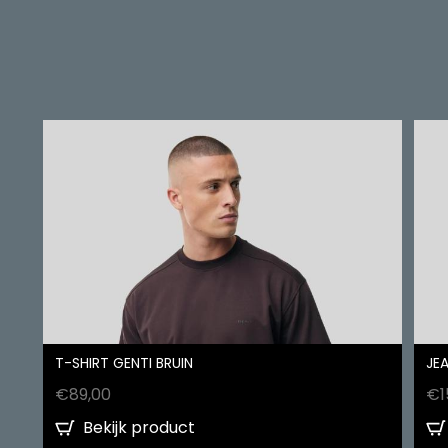
T-SHIRT GENTI BRUIN
JEA
€
89,00
€
1
Bekijk product