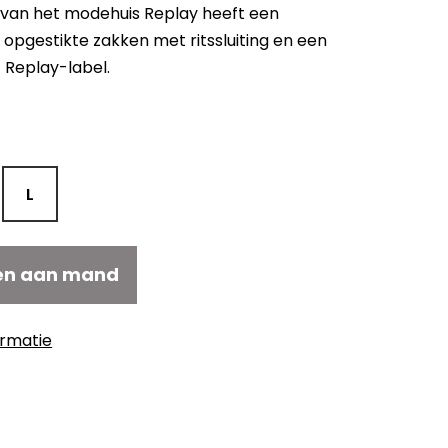
ijn van het modehuis Replay heeft een
 opgestikte zakken met ritssluiting en een
Replay-label.
kelijke
uidige
ijs
:
139,50.
L
en aan mand
ormatie