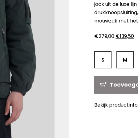
jack uit de luxe l
drukknoopsluiting,
mouwzak met het 
Oorspron
H
€
279,00
€
139,50
prijs
pr
was:
is
€279,00.
€
S
M
Toevoeg
Bekijk productinf