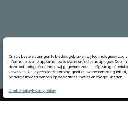
Om de beste ervaringen te bieden, gebruiken wij technologieën zoal
informatie over je apparaat op te slaan en/of te raadplegen. Door i
deze technologieën kunnen wij gegevens zoals surfgedrag of unieke I
verwerken. Als je geen toestemming geeft of uw toestemming intrekt, 
nadelige invloed hebben op bepaalde functies en mogelijkheden.
Cookie policy
Privacy policy