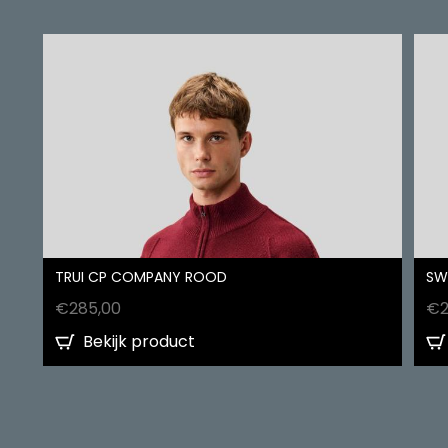
TRUI CP COMPANY ROOD
SW
€
285,00
€
Bekijk product