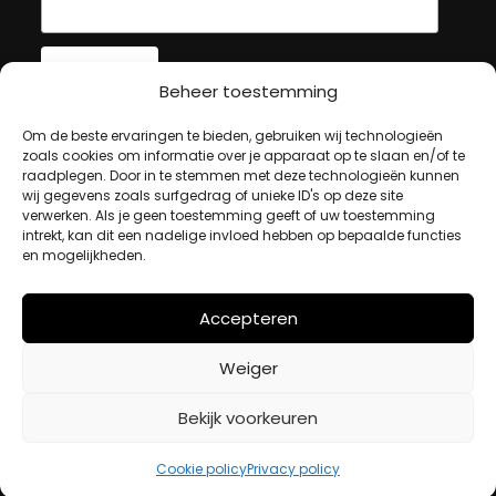
Beheer toestemming
MIJN ACCOUNT
Om de beste ervaringen te bieden, gebruiken wij technologieën
zoals cookies om informatie over je apparaat op te slaan en/of te
raadplegen. Door in te stemmen met deze technologieën kunnen
wij gegevens zoals surfgedrag of unieke ID's op deze site
Winkelwagen
verwerken. Als je geen toestemming geeft of uw toestemming
Afrekenen
intrekt, kan dit een nadelige invloed hebben op bepaalde functies
en mogelijkheden.
Mijn account
Accepteren
BETAALMETHODES
Weiger
iDeal
Bekijk voorkeuren
Bancontact
Creditcard
Cookie policy
Privacy policy