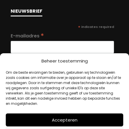
NIEUWSBRIEF
*
indicates required
*
E-mailadres
Beheer toestemming
Om de beste ervaringen te bieden, gebruiken wij technologieën
MIJN ACCOUNT
zoals cookies om informatie over je apparaat op te slaan en/of te
raadplegen. Door in te stemmen met deze technologieën kunnen
wij gegevens zoals surfgedrag of unieke ID's op deze site
verwerken. Als je geen toestemming geeft of uw toestemming
Winkelwagen
intrekt, kan dit een nadelige invloed hebben op bepaalde functies
en mogelijkheden.
Afrekenen
Mijn account
Accepteren