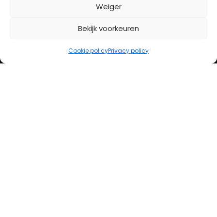
BETAALMETHODES
Weiger
Bekijk voorkeuren
iDeal
Bancontact
Cookie policy
Privacy policy
Creditcard
Openingstijden
Maandag
13:00 – 18:00
Dinsdag
10:00 – 18:00
Woensdag
10:00 – 18:00
Donderdag
10:00 – 18:00
Vrijdag
10:00 – 20:00
Zaterdag
10:00 – 17:00
Zondag (laatste vd maand)
12:00 – 17:00
Adres