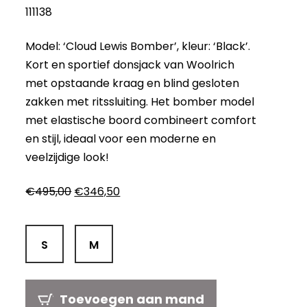
111138
Model: ‘Cloud Lewis Bomber’, kleur: ‘Black’.
Kort en sportief donsjack van Woolrich
met opstaande kraag en blind gesloten
zakken met ritssluiting. Het bomber model
met elastische boord combineert comfort
en stijl, ideaal voor een moderne en
veelzijdige look!
Oorspronkelijke
Huidige
€
495,00
€
346,50
prijs
prijs
was:
is:
€495,00.
€346,50.
S
M
Toevoegen aan mand