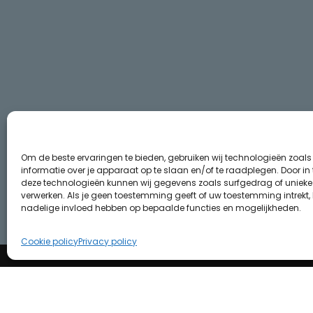
Om de beste ervaringen te bieden, gebruiken wij technologieën zoal
informatie over je apparaat op te slaan en/of te raadplegen. Door i
deze technologieën kunnen wij gegevens zoals surfgedrag of unieke I
verwerken. Als je geen toestemming geeft of uw toestemming intrekt, 
nadelige invloed hebben op bepaalde functies en mogelijkheden.
Cookie policy
Privacy policy