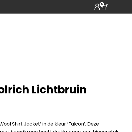
0
lrich Lichtbruin
Wool Shirt Jacket’ in de kleur ‘Falcon’. Deze
s met hemdkraag heeft drukknopen, een binnenstuk