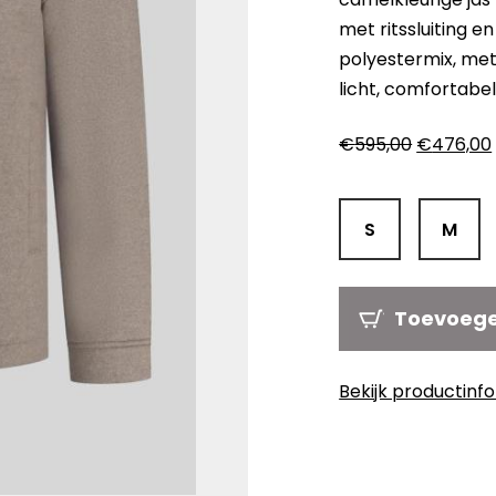
met ritssluiting 
polyestermix, me
licht, comfortabe
Oorspron
€
595,00
€
476,00
prijs
was:
i
€595,00.
S
M
Toevoeg
Bekijk productinf