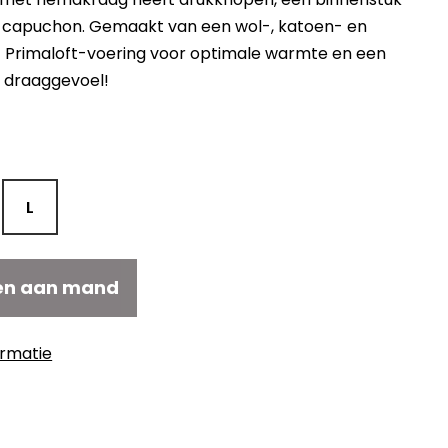
en capuchon. Gemaakt van een wol-, katoen- en
t Primaloft-voering voor optimale warmte en een
l draaggevoel!
kelijke
Huidige
prijs
s:
€476,00.
L
en aan mand
ormatie