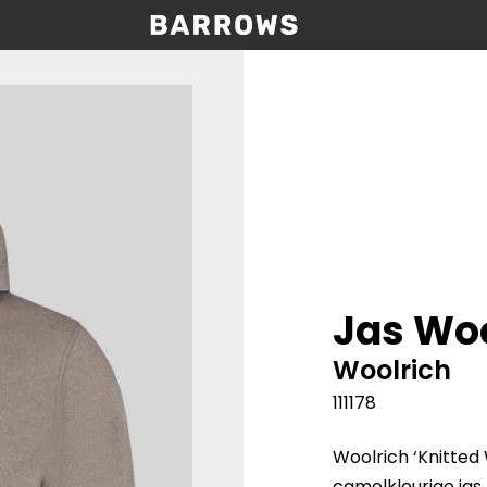
Jas Woo
Woolrich
111178
Woolrich ‘Knitted 
camelkleurige ja