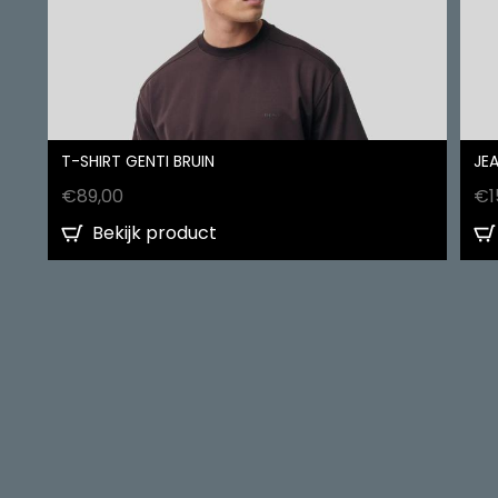
T-SHIRT GENTI BRUIN
JEA
€
89,00
€
1
Bekijk product