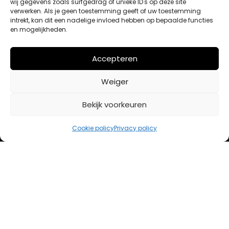
wij gegevens zoals surfgedrag of unieke ID's op deze site
verwerken. Als je geen toestemming geeft of uw toestemming
intrekt, kan dit een nadelige invloed hebben op bepaalde functies
en mogelijkheden.
Winkelwagen
Afrekenen
Accepteren
Mijn account
Weiger
BETAALMETHODES
Bekijk voorkeuren
iDeal
Cookie policy
Privacy policy
Bancontact
Creditcard
Openingstijden
Maandag
13:00 – 18:00
Dinsdag
10:00 – 18:00
Woensdag
10:00 – 18:00