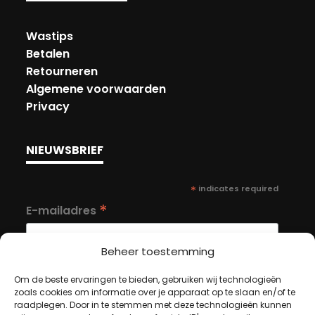
Wastips
Betalen
Retourneren
Algemene voorwaarden
Privacy
NIEUWSBRIEF
*
indicates required
*
E-mailadres
Beheer toestemming
Om de beste ervaringen te bieden, gebruiken wij technologieën
zoals cookies om informatie over je apparaat op te slaan en/of te
raadplegen. Door in te stemmen met deze technologieën kunnen
MIJN ACCOUNT