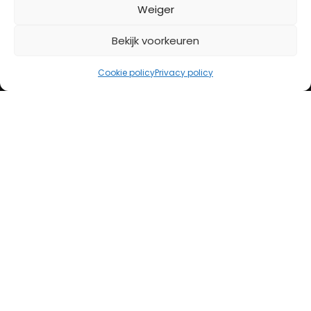
BETAALMETHODES
Weiger
Bekijk voorkeuren
iDeal
Bancontact
Cookie policy
Privacy policy
Creditcard
Openingstijden
Maandag
13:00 – 18:00
Dinsdag
10:00 – 18:00
Woensdag
10:00 – 18:00
Donderdag
10:00 – 18:00
Vrijdag
10:00 – 20:00
Zaterdag
10:00 – 17:00
Zondag (laatste vd maand)
12:00 – 17:00
Adres