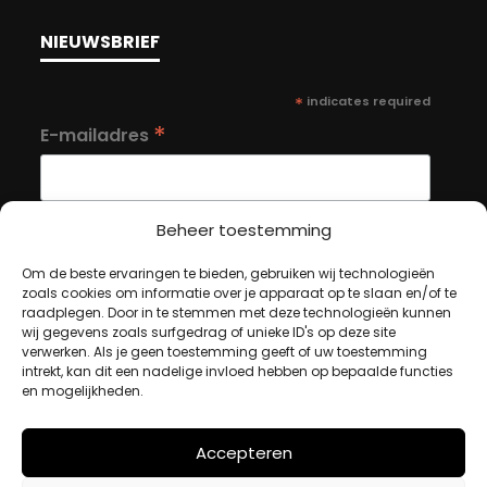
NIEUWSBRIEF
*
indicates required
*
E-mailadres
Beheer toestemming
Om de beste ervaringen te bieden, gebruiken wij technologieën
MIJN ACCOUNT
zoals cookies om informatie over je apparaat op te slaan en/of te
raadplegen. Door in te stemmen met deze technologieën kunnen
wij gegevens zoals surfgedrag of unieke ID's op deze site
verwerken. Als je geen toestemming geeft of uw toestemming
Winkelwagen
intrekt, kan dit een nadelige invloed hebben op bepaalde functies
en mogelijkheden.
Afrekenen
Mijn account
Accepteren