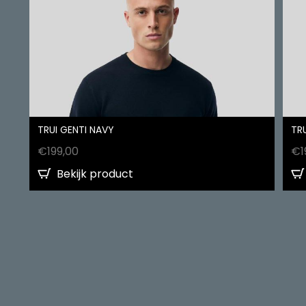
TRUI GENTI NAVY
TRU
€
199,00
€
1
Bekijk product