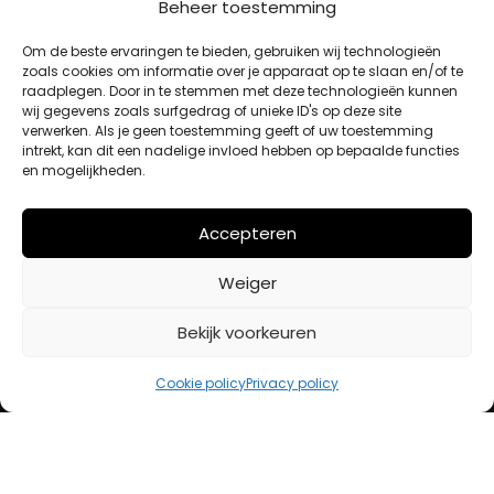
Beheer toestemming
MIJN ACCOUNT
Om de beste ervaringen te bieden, gebruiken wij technologieën
zoals cookies om informatie over je apparaat op te slaan en/of te
raadplegen. Door in te stemmen met deze technologieën kunnen
Winkelwagen
wij gegevens zoals surfgedrag of unieke ID's op deze site
Afrekenen
verwerken. Als je geen toestemming geeft of uw toestemming
intrekt, kan dit een nadelige invloed hebben op bepaalde functies
Mijn account
en mogelijkheden.
BETAALMETHODES
Accepteren
Weiger
iDeal
Bancontact
Bekijk voorkeuren
Creditcard
Cookie policy
Privacy policy
Openingstijden
Maandag
13:00 – 18:00
Dinsdag
10:00 – 18:00