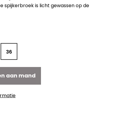
e spijkerbroek is licht gewassen op de
36
en aan mand
ormatie