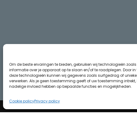
Om de beste ervaringen te bieden, gebruiken wij technologieën zoal
informatie over je apparaat op te slaan en/of te raadplegen. Door i
deze technologieën kunnen wij gegevens zoals surfgedrag of unieke I
verwerken. Als je geen toestemming geeft of uw toestemming intrekt, 
nadelige invloed hebben op bepaalde functies en mogelijkheden.
Cookie policy
Privacy policy