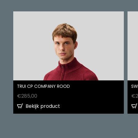
TRUI CP COMPANY ROOD
SW
€
285,00
€
Bekijk product