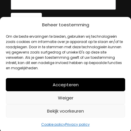
Beheer toestemming
MIJN ACCOUNT
Om de beste ervaringen te bieden, gebruiken wij technologieën
zoals cookies om informatie over je apparaat op te slaan en/of te
raadplegen. Door in te stemmen met deze technologieën kunnen
wij gegevens zoals surfgedrag of unieke ID's op deze site
Winkelwagen
verwerken. Als je geen toestemming geeft of uw toestemming
Afrekenen
intrekt, kan dit een nadelige invloed hebben op bepaalde functies
en mogelijkheden.
Mijn account
Accepteren
BETAALMETHODES
Weiger
iDeal
Bekijk voorkeuren
Bancontact
Creditcard
Cookie policy
Privacy policy