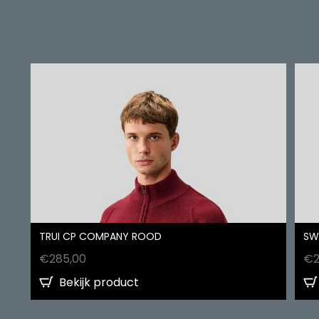
TRUI CP COMPANY ROOD
SW
€
285,00
€
Bekijk product