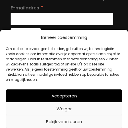
*
E-mailadres
Beheer toestemming
Om de beste ervaringen te bieden, gebruiken wij technologieën
MIJN ACCOUNT
zoals cookies om informatie over je apparaat op te slaan en/of te
raadplegen. Door in te stemmen met deze technologieën kunnen
wij gegevens zoals surfgedrag of unieke ID's op deze site
Winkelwagen
verwerken. Als je geen toestemming geeft of uw toestemming
intrekt, kan dit een nadelige invloed hebben op bepaalde functies
Afrekenen
en mogelijkheden.
Mijn account
Accepteren
BETAALMETHODES
Weiger
iDeal
Bekijk voorkeuren