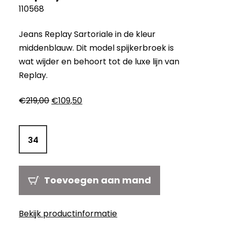
110568
Jeans Replay Sartoriale in de kleur
middenblauw. Dit model spijkerbroek is
wat wijder en behoort tot de luxe lijn van
Replay.
Oorspronkelijke
Huidige
€
219,00
€
109,50
prijs
prijs
was:
is:
€219,00.
€109,50.
34
Toevoegen aan mand
Bekijk productinformatie