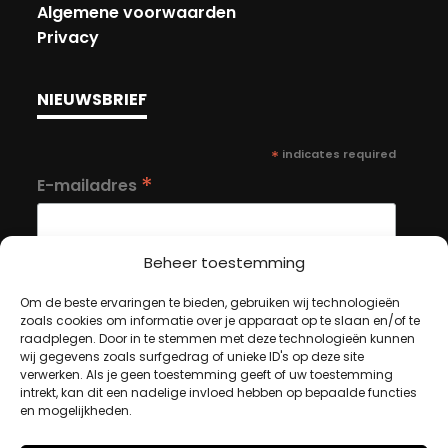
Algemene voorwaarden
Privacy
NIEUWSBRIEF
*
indicates required
*
E-mailadres
Beheer toestemming
Om de beste ervaringen te bieden, gebruiken wij technologieën
zoals cookies om informatie over je apparaat op te slaan en/of te
MIJN ACCOUNT
raadplegen. Door in te stemmen met deze technologieën kunnen
wij gegevens zoals surfgedrag of unieke ID's op deze site
verwerken. Als je geen toestemming geeft of uw toestemming
intrekt, kan dit een nadelige invloed hebben op bepaalde functies
Winkelwagen
en mogelijkheden.
Afrekenen