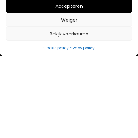
Mijn account
Accepteren
Weiger
BETAALMETHODES
Bekijk voorkeuren
iDeal
Cookie policy
Privacy policy
Bancontact
Creditcard
Openingstijden
Maandag
13:00 – 18:00
Dinsdag
10:00 – 18:00
Woensdag
10:00 – 18:00
Donderdag
10:00 – 18:00
Vrijdag
10:00 – 20:00
Zaterdag
10:00 – 17:00
Zondag (laatste vd maand)
12:00 – 17:00