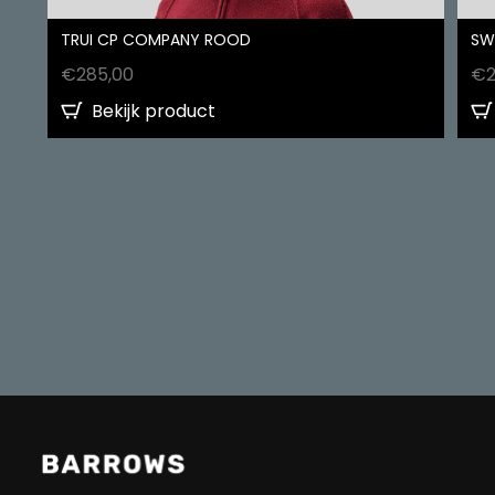
TRUI CP COMPANY ROOD
SW
€
285,00
€
Bekijk product