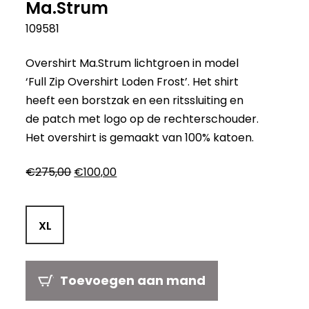
Ma.Strum
109581
Overshirt Ma.Strum lichtgroen in model
‘Full Zip Overshirt Loden Frost’. Het shirt
heeft een borstzak en een ritssluiting en
de patch met logo op de rechterschouder.
Het overshirt is gemaakt van 100% katoen.
Oorspronkelijke
Huidige
€
275,00
€
100,00
prijs
prijs
was:
is:
€275,00.
€100,00.
XL
Toevoegen aan mand