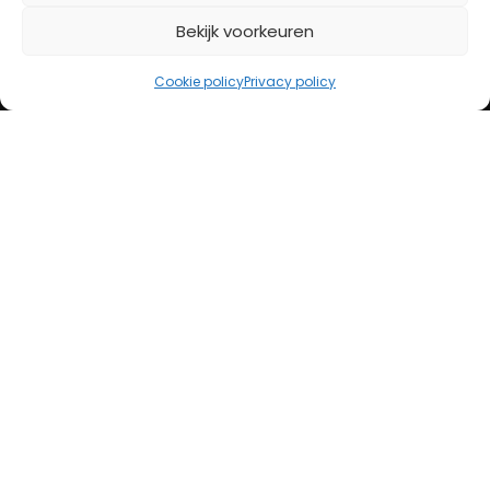
Bekijk voorkeuren
iDeal
Bancontact
Cookie policy
Privacy policy
Creditcard
Openingstijden
Maandag
13:00 – 18:00
Dinsdag
10:00 – 18:00
Woensdag
10:00 – 18:00
Donderdag
10:00 – 18:00
Vrijdag
10:00 – 20:00
Zaterdag
10:00 – 17:00
Zondag (laatste vd maand)
12:00 – 17:00
Adres
Steenweg 50