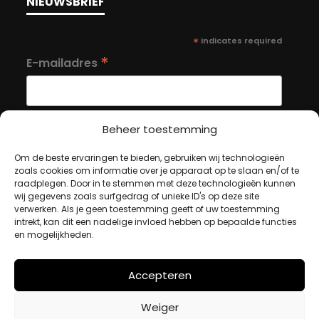
NIEUWSBRIEF
*
indicates required
*
E-mailadres
Beheer toestemming
Om de beste ervaringen te bieden, gebruiken wij technologieën
MIJN ACCOUNT
zoals cookies om informatie over je apparaat op te slaan en/of te
raadplegen. Door in te stemmen met deze technologieën kunnen
wij gegevens zoals surfgedrag of unieke ID's op deze site
verwerken. Als je geen toestemming geeft of uw toestemming
Winkelwagen
intrekt, kan dit een nadelige invloed hebben op bepaalde functies
Afrekenen
en mogelijkheden.
Mijn account
Accepteren
BETAALMETHODES
Weiger