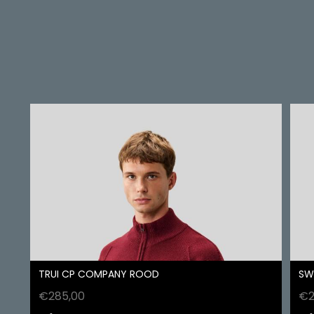
TRUI CP COMPANY ROOD
SW
€
285,00
€