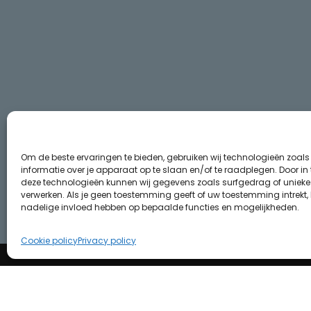
Om de beste ervaringen te bieden, gebruiken wij technologieën zoal
informatie over je apparaat op te slaan en/of te raadplegen. Door i
deze technologieën kunnen wij gegevens zoals surfgedrag of unieke I
verwerken. Als je geen toestemming geeft of uw toestemming intrekt, 
nadelige invloed hebben op bepaalde functies en mogelijkheden.
Cookie policy
Privacy policy