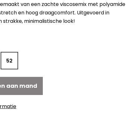
. Gemaakt van een zachte viscosemix met polyamide
stretch en hoog draagcomfort. Uitgevoerd in
n strakke, minimalistische look!
elijke
idige
js
18,30.
52
en aan mand
ormatie