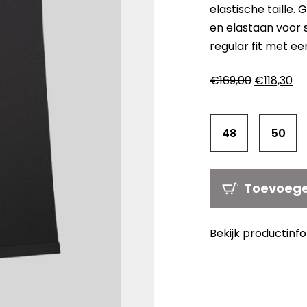
elastische taille
en elastaan voor 
regular fit met ee
Oorspronk
Hu
€
169,00
€
118,30
prijs
pri
was:
is:
€169,00.
€1
48
50
Toevoeg
Bekijk productinf